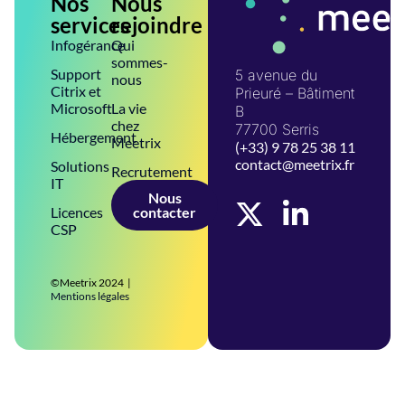
Nos
Nous
services
rejoindre
Infogérance
Qui
sommes-
Support
5 avenue du
nous
Citrix et
Prieuré – Bâtiment
Microsoft
La vie
B
chez
77700 Serris
Hébergement
Meetrix
(+33) 9 78 25 38 11
contact@meetrix.fr
Solutions
Recrutement
IT
Nous
Licences
contacter
CSP
©Meetrix 2024 |
Mentions légales