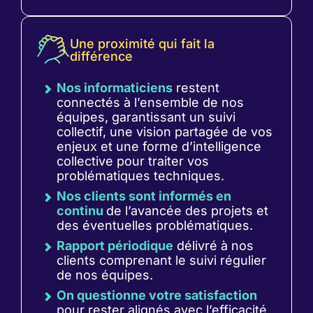
vous
déchargeant
des
Une proximité qui fait la
tâches
différence
répétitives.
Nos informaticiens
restent
connectés à l’ensemble de nos
équipes, garantissant un suivi
collectif, une vision partagée de vos
enjeux et une forme d’intelligence
collective pour traiter vos
problématiques techniques.
Nos clients sont informés en
continu
de l’avancée des projets et
des éventuelles problématiques.
Rapport périodique
délivré à nos
clients comprenant le suivi régulier
de nos équipes.
On questionne votre satisfaction
pour rester alignés avec l’efficacité