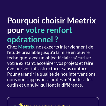
Ressources
Flexibilité
Sécurité
maîtrisées
et
et
Pourquoi choisir Meetrix
agilité
résilience
Nos
pour
votre renfort
ingénieurs
Besoin
Nos
vous
de
experts
opérationnel ?
montrent
déployer
certifiés,
comment
rapidement
formés
Chez
Meetrix
, nos experts interviennent de
tirer
un
en
l’étude préalable jusqu’à la mise en œuvre
parti
nouvel
continu
technique, avec un objectif clair : sécuriser
de
environnement
aux
votre existant, accélérer vos projets et faire
vos
ou de
technologies
évoluer vos infrastructures sans rupture.
serveurs
tester
et
Pour garantir la qualité de nos interventions,
:
une
bonnes
nous nous appuyons sur des méthodes, des
plusieurs
application
pratiques
machines
? Nos
du
outils et un suivi qui font la différence.
virtuelles
experts
marché,
peuvent
mettent
supervisent
partager
en
les
un
place
sauvegardes