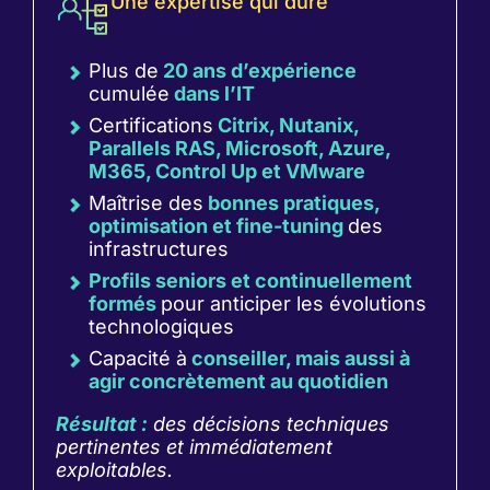
Une expertise qui dure
même
des
et
serveur
machines
interviennent
physique.
virtuelles
efficacement
Plus de
20 ans d’expérience
Résultat
que
en
cumulée
dans l’IT
?
vous
cas
Certifications
Citrix, Nutanix,
moins
pouvez
de
Parallels RAS, Microsoft, Azure,
de
déployer,
problème.
M365, Control Up et VMware
matériel,
ajuster
Vos
moins
et
opérations
Maîtrise des
bonnes pratiques,
de
tester
sont
optimisation et fine-tuning
des
consommation
sans
protégées
infrastructures
énergétique
risque,
et
Profils seniors et continuellement
et
tout
vos
formés
pour anticiper les évolutions
plus
en
équipes
technologiques
de
gardant
bénéficient
Capacité à
conseiller, mais aussi à
performances
un
d’un
agir concrètement au quotidien
pour
contrôle
soutien
votre
précis
technique
Résultat :
des décisions techniques
SI,
sur
fiable
pertinentes et immédiatement
tout
l’infrastructure.
au
exploitables.
en
quotidien.