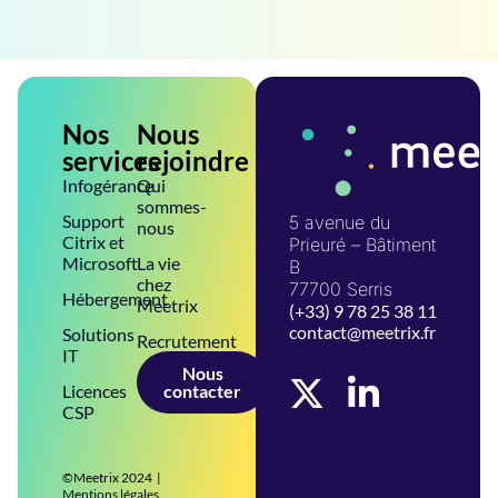
Nos
Nous
services
rejoindre
Infogérance
Qui
sommes-
Support
5 avenue du
nous
Citrix et
Prieuré – Bâtiment
Microsoft
La vie
B
chez
77700 Serris
Hébergement
Meetrix
(+33) 9 78 25 38 11
contact@meetrix.fr
Solutions
Recrutement
IT
Nous
Licences
contacter
CSP
©Meetrix 2024 |
Mentions légales